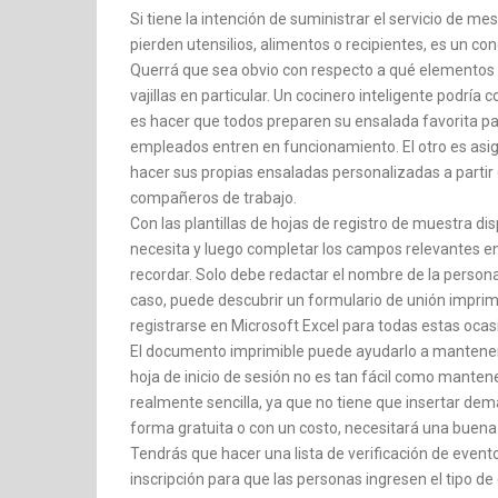
Si tiene la intención de suministrar el servicio de me
pierden utensilios, alimentos o recipientes, es un co
Querrá que sea obvio con respecto a qué elementos 
vajillas en particular. Un cocinero inteligente podría
es hacer que todos preparen su ensalada favorita pa
empleados entren en funcionamiento. El otro es asig
hacer sus propias ensaladas personalizadas a partir
compañeros de trabajo.
Con las plantillas de hojas de registro de muestra d
necesita y luego completar los campos relevantes en l
recordar. Solo debe redactar el nombre de la persona y
caso, puede descubrir un formulario de unión impr
registrarse en Microsoft Excel para todas estas ocas
El documento imprimible puede ayudarlo a manteners
hoja de inicio de sesión no es tan fácil como mantene
realmente sencilla, ya que no tiene que insertar dema
forma gratuita o con un costo, necesitará una buena
Tendrás que hacer una lista de verificación de event
inscripción para que las personas ingresen el tipo de